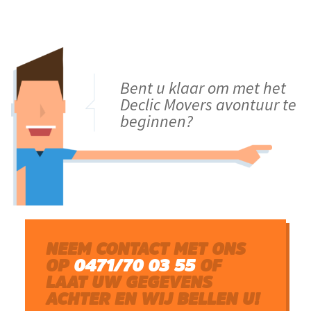
Bent u klaar om met het
Declic Movers avontuur te
beginnen?
NEEM CONTACT MET ONS
OP
0471/70 03 55
OF
LAAT UW GEGEVENS
ACHTER EN WIJ BELLEN U!