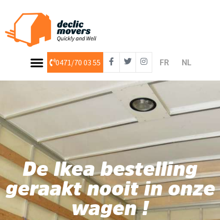
0471/70 03 55
FR
NL
Algemene Voorwaarden
De Ikea bestelling
geraakt nooit in onze
wagen !