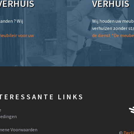
VERHUIS
VERHUIS
handen ? Wij
Wij houden uw meube
verhuizen zonder st
eubileir voor uw
de dienst “De meube
TERESSANTE LINKS
e
iedingen
mene Voorwaarden
©
Decl