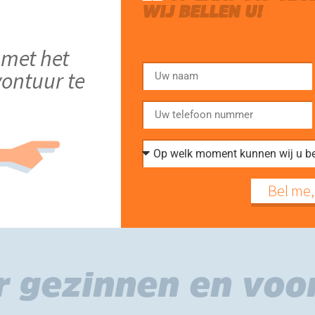
WIJ BELLEN U!
 met het
vontuur te
Bel me,
 gezinnen en voor