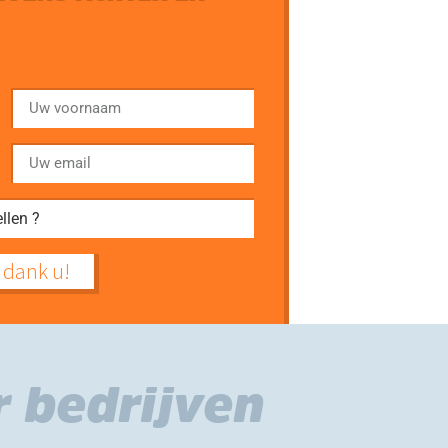
 dank u!
 bedrijven