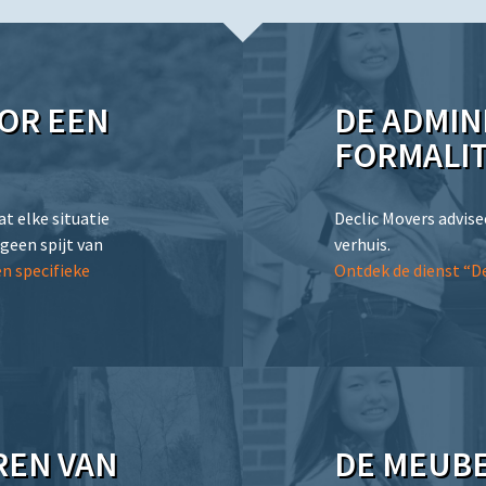
OR EEN
DE ADMIN
FORMALIT
t elke situatie
Declic Movers advise
 geen spijt van
verhuis.
n specifieke
Ontdek de dienst “De
EN VAN
DE MEUB