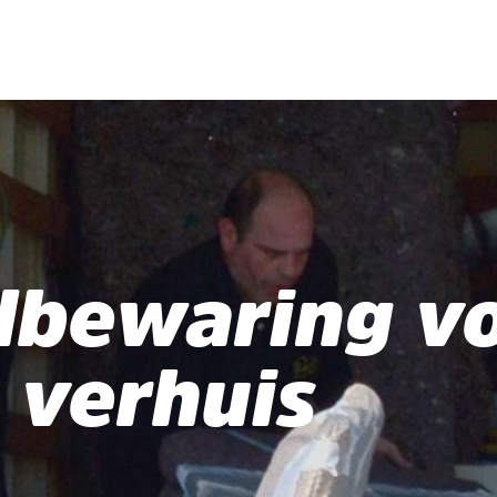
lbewaring v
verhuis