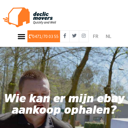
0471/70 03 55
FR
NL
Algemene Voorwaarden
Wie kan er mijn ebay
aankoop ophalen?